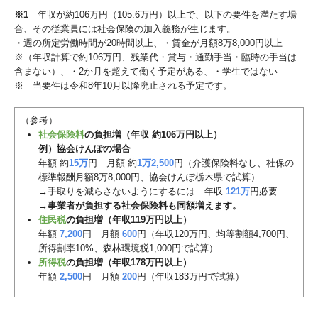
※1
年収が約106万円（105.6万円）以上で、以下の要件を満たす場
合、その従業員には社会保険の加入義務が生じます。
・週の所定労働時間が20時間以上、・賃金が月額8万8,000円以上
※（年収計算で約106万円、残業代・賞与・通勤手当・臨時の手当は
含まない）、・2か月を超えて働く予定がある、・学生ではない
※ 当要件は令和8年10月以降廃止される予定です。
（参考）
社会保険料
の負担増（年収 約106万円以上）
例）協会けんぽの場合
年額 約
15万
円 月額 約
1万2,500
円（介護保険料なし、社保の
標準報酬月額8万8,000円、協会けんぽ栃木県で試算）
→手取りを減らさないようにするには 年収
121万
円必要
→
事業者が負担する社会保険料も同額増えます。
住民税
の負担増（年収119万円以上）
年額
7,200
円 月額
600
円（年収120万円、均等割額4,700円、
所得割率10%、森林環境税1,000円で試算）
所得税
の負担増（年収178万円以上）
年額
2,500
円 月額
200
円（年収183万円で試算）