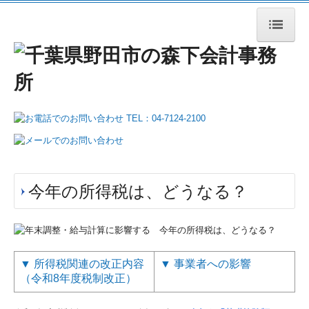
HOME
事務所案内
業務案内
税務・会計
相続・事業承継
今年の所得税は、どうなる？
企業のDX化支援
医療関係の皆様へ
▼
所得税関連の改正内容
▼
事業者への影響
社会福祉法人の皆様へ
（令和8年度税制改正）
公益法人の皆様へ