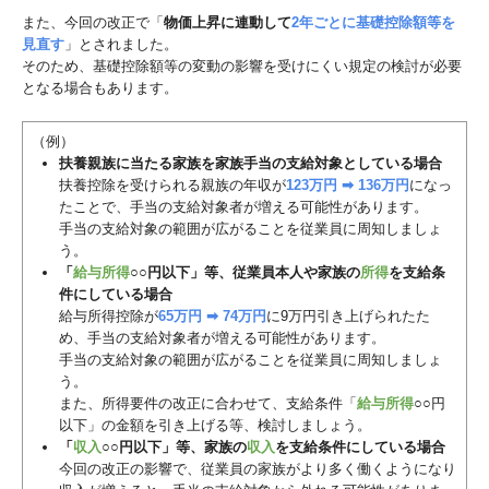
また、今回の改正で「
物価上昇に連動して
2年ごとに基礎控除額等を
見直す
」とされました。
そのため、基礎控除額等の変動の影響を受けにくい規定の検討が必要
となる場合もあります。
（例）
扶養親族に当たる家族を家族手当の支給対象としている場合
扶養控除を受けられる親族の年収が
123万円 ➡ 136万円
になっ
たことで、手当の支給対象者が増える可能性があります。
手当の支給対象の範囲が広がることを従業員に周知しましょ
う。
「
給与所得
○○円以下」等、従業員本人や家族の
所得
を支給条
件にしている場合
給与所得控除が
65万円 ➡ 74万円
に9万円引き上げられたた
め、手当の支給対象者が増える可能性があります。
手当の支給対象の範囲が広がることを従業員に周知しましょ
う。
また、所得要件の改正に合わせて、支給条件「
給与所得
○○円
以下」の金額を引き上げる等、検討しましょう。
「
収入
○○円以下」等、家族の
収入
を支給条件にしている場合
今回の改正の影響で、従業員の家族がより多く働くようになり