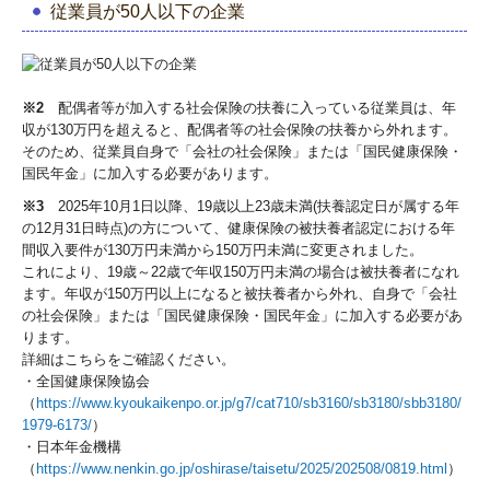
従業員が50人以下の企業
※2
配偶者等が加入する社会保険の扶養に入っている従業員は、年
収が130万円を超えると、配偶者等の社会保険の扶養から外れます。
そのため、従業員自身で「会社の社会保険」または「国民健康保険・
国民年金」に加入する必要があります。
※3
2025年10月1日以降、19歳以上23歳未満(扶養認定日が属する年
の12月31日時点)の方について、健康保険の被扶養者認定における年
間収入要件が130万円未満から150万円未満に変更されました。
これにより、19歳～22歳で年収150万円未満の場合は被扶養者になれ
ます。年収が150万円以上になると被扶養者から外れ、自身で「会社
の社会保険」または「国民健康保険・国民年金」に加入する必要があ
ります。
詳細はこちらをご確認ください。
・全国健康保険協会
（
https://www.kyoukaikenpo.or.jp/g7/cat710/sb3160/sb3180/sbb3180/
1979-6173/
）
・日本年金機構
（
https://www.nenkin.go.jp/oshirase/taisetu/2025/202508/0819.html
）