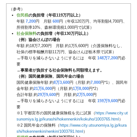
（参考）
住民税
の負担増（年収119万円以上）
年額
7,200
円 月額
600
円（年収120万円、均等割額4,700円、
所得割率10%、森林環境税1,000円で試算）
社会保険料
の負担増（年収130万円以上）
（例）協会けんぽの場合
年額 約18万7,200円 月額 約1万5,600円（介護保険料なし、
社保の標準報酬月額11万円、協会けんぽ栃木県で試算）
→手取りを減らさないようにするには 年収
148万7,200
円必
要
→
事業者が負担する社会保険料も同額増えます。
（例）国民健康保険、国民年金の場合
国民健康保険年額 約
8万3,600
円（月額 約
7,000
円*1）、国民年
金年額 約
21万6,000
円（月額 約
1万8,000
円*2）
合計年額 約
29万9,600
円 月額 約
2万5,000
円
→手取りを減らさないようにするには 年収
159万9,600
円必
要
※1 宇都宮市の国民健康保険税を元に試算（
https://www.city.ut
sunomiya.lg.jp/kurashi/hokennenkin/kokuho/1003765.html
）
※2 国民年金の保険料（
https://www.city.utsunomiya.lg.jp/kura
shi/hokennenkin/nenkin/1003791.html
）