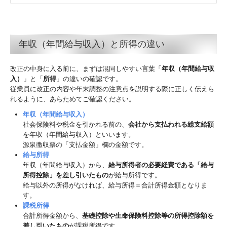
年収（年間給与収入）と所得の違い
改正の中身に入る前に、まずは混同しやすい言葉「
年収（年間給与収
入）
」と「
所得
」の違いの確認です。
従業員に改正の内容や年末調整の注意点を説明する際に正しく伝えら
れるように、あらためてご確認ください。
年収（年間給与収入）
社会保険料や税金を引かれる前の、
会社から支払われる総支給額
を年収（年間給与収入）といいます。
源泉徴収票の「支払金額」欄の金額です。
給与所得
年収（年間給与収入）から、
給与所得者の必要経費である「給与
所得控除」を差し引いたもの
が給与所得です。
給与以外の所得がなければ、給与所得＝合計所得金額となりま
す。
課税所得
合計所得金額から、
基礎控除や生命保険料控除等の所得控除額を
差し引いたもの
が課税所得です。