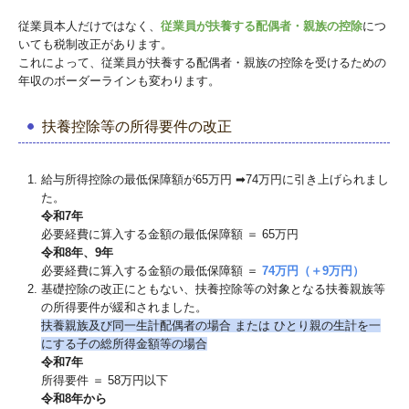
従業員本人だけではなく、
従業員が扶養する配偶者・親族の控除
につ
いても税制改正があります。
これによって、従業員が扶養する配偶者・親族の控除を受けるための
年収のボーダーラインも変わります。
扶養控除等の所得要件の改正
給与所得控除の最低保障額が65万円 ➡74万円に引き上げられまし
た。
令和7年
必要経費に算入する金額の最低保障額 ＝ 65万円
令和8年、9年
必要経費に算入する金額の最低保障額 ＝
74万円（＋9万円）
基礎控除の改正にともない、扶養控除等の対象となる扶養親族等
の所得要件が緩和されました。
扶養親族及び同⼀⽣計配偶者の場合 または ひとり親の⽣計を⼀
にする⼦の総所得⾦額等の場合
令和7年
所得要件 ＝ 58万円以下
令和8年から