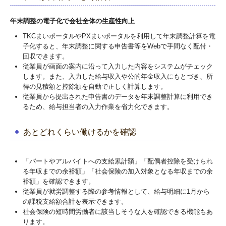
年末調整の電子化で会社全体の生産性向上
TKCまいポータルやPXまいポータルを利用して年末調整計算を電
子化すると、年末調整に関する申告書等をWebで手間なく配付・
回収できます。
従業員が画面の案内に沿って入力した内容をシステムがチェック
します。また、入力した給与収入や公的年金収入にもとづき、所
得の見積額と控除額を自動で正しく計算します。
従業員から提出された申告書のデータを年末調整計算に利用でき
るため、給与担当者の入力作業を省力化できます。
あとどれくらい働けるかを確認
「パートやアルバイトへの支給累計額」「配偶者控除を受けられ
る年収までの余裕額」「社会保険の加入対象となる年収までの余
裕額」を確認できます。
従業員が就労調整する際の参考情報として、給与明細に1月から
の課税支給額合計を表示できます。
社会保険の短時間労働者に該当しそうな人を確認できる機能もあ
ります。