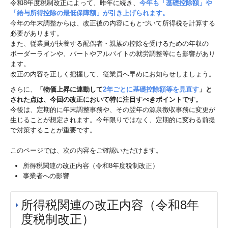
令和8年度税制改正によって、昨年に続き、
今年も「基礎控除額」や
「給与所得控除の最低保障額」が引き上げられます。
料金案内
今年の年末調整からは、改正後の内容にもとづいて所得税を計算する
必要があります。
事務所通信
また、従業員が扶養する配偶者・親族の控除を受けるための年収の
ボーダーラインや、パートやアルバイトの就労調整等にも影響があり
採用情報
ます。
改正の内容を正しく把握して、従業員へ早めにお知らせしましょう。
職員インタビュー
さらに、
「物価上昇に連動して
2年ごとに基礎控除額等を見直す
」と
された点は、今回の改正において特に注目すべきポイントです。
データで見る森下会計
今後は、定期的に年末調整事務や、その翌年の源泉徴収事務に変更が
生じることが想定されます。今年限りではなく、定期的に変わる前提
募集要項
で対策することが重要です。
応募フォーム
このページでは、次の内容をご確認いただけます。
所得税関連の改正内容（令和8年度税制改正）
セミナー情報
事業者への影響
過去のセミナー
所得税関連の改正内容（令和8年
お問い合わせ
度税制改正）