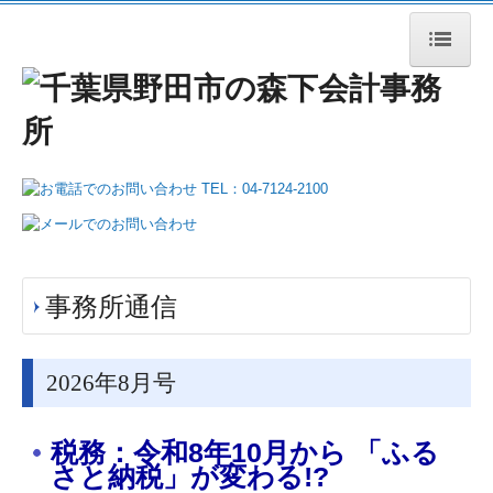
HOME
事務所案内
業務案内
税務・会計
相続・事業承継
事務所通信
企業のDX化支援
2026
医療関係の皆様へ
年8月号
社会福祉法人の皆様へ
税務：令和8年10月から 「ふる
さと納税」が変わる!?
公益法人の皆様へ