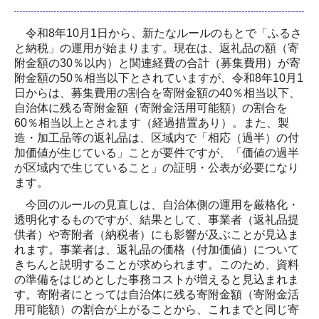
料金案内
令和8年10月1日から、新たなルールのもとで「ふるさ
と納税」の運用が始まります。現在は、返礼品の額（寄
事務所通信
附金額の30％以内）と関連経費の合計（募集費用）が寄
附金額の50％相当以下とされていますが、令和8年10月1
採用情報
日からは、募集費用の割合を寄附金額の40％相当以下、
自治体に残る寄附金額（寄附金活用可能額）の割合を
職員インタビュー
60％相当以上とされます（経過措置あり）。また、製
造・加工品等の返礼品は、区域内で「相応（過半）の付
データで見る森下会計
加価値が生じている」ことが要件ですが、「価値の過半
が区域内で生じていること」の証明・公表が必要になり
募集要項
ます。
今回のルールの見直しは、自治体側の運用を厳格化・
応募フォーム
透明化するものですが、結果として、事業者（返礼品提
供者）や寄附者（納税者）にも影響が及ぶことが見込ま
セミナー情報
れます。事業者は、返礼品の価格（付加価値）について
きちんと説明することが求められます。このため、資料
過去のセミナー
の準備をはじめとした事務コストが増えると見込まれま
す。寄附者にとっては自治体に残る寄附金額（寄附金活
お問い合わせ
用可能額）の割合が上がることから、これまでと同じ寄