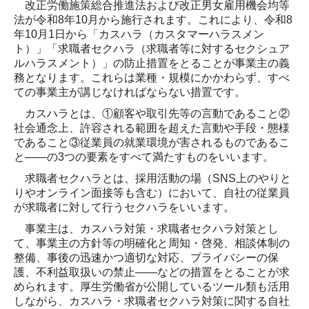
改正労働施策総合推進法および改正男女雇用機会均等
法が令和8年10月から施行されます。これにより、令和8
年10月1日から「カスハラ（カスタマーハラスメン
ト）」「求職者セクハラ（求職者等に対するセクシュア
ルハラスメント）」の防止措置をとることが事業主の義
務となります。これらは業種・規模にかかわらず、すべ
ての事業主が講じなければならない措置です。
カスハラとは、①顧客や取引先等の言動であること②
社会通念上、許容される範囲を超えた言動や手段・態様
であること③従業員の就業環境が害されるものであるこ
と――の3つの要素をすべて満たすものをいいます。
求職者セクハラとは、採用活動の場（SNS上のやりと
りやオンライン面接等も含む）において、自社の従業員
が求職者に対して行うセクハラをいいます。
事業主は、カスハラ対策・求職者セクハラ対策とし
て、事業主の方針等の明確化と周知・啓発、相談体制の
整備、事後の迅速かつ適切な対応、プライバシーの保
護、不利益取扱いの禁止――などの措置をとることが求
められます。厚生労働省が公開しているツール類も活用
しながら、カスハラ・求職者セクハラ対策に関する自社