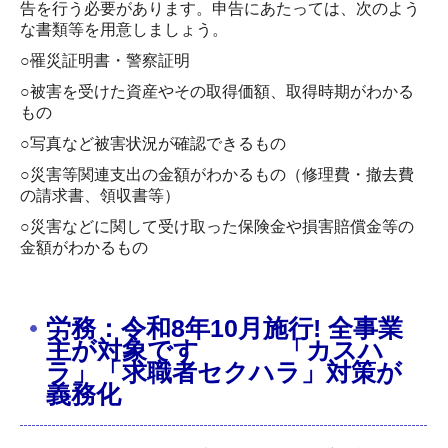
告を行う必要があります。申告にあたっては、次のよう
な書類等を用意しましょう。
○罹災証明書・警察証明
○被害を受けた資産やその取得価額、取得時期がわかる
もの
○写真など被害状況が確認できるもの
○災害等関連支出の金額がわかるもの（修理費・撤去費
の請求書、領収書等）
○災害などに関して受け取った保険金や損害賠償金等の
金額がわかるもの
労務：令和8年10月施行! 全事業
主が対象です 「カスハ
ラ」「求職者セクハラ」対策が
義務化