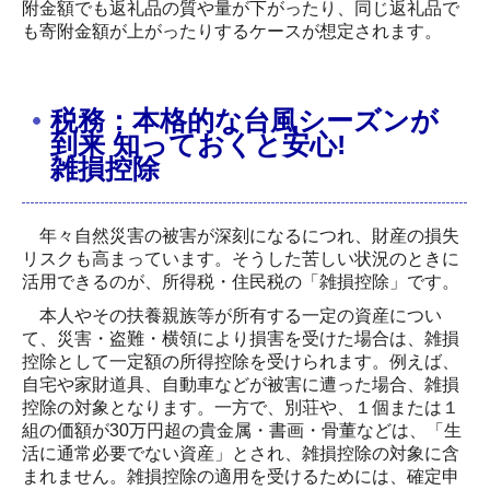
附金額でも返礼品の質や量が下がったり、同じ返礼品で
も寄附金額が上がったりするケースが想定されます。
税務：本格的な台風シーズンが
到来 知っておくと安心!
雑損控除
年々自然災害の被害が深刻になるにつれ、財産の損失
リスクも高まっています。そうした苦しい状況のときに
活用できるのが、所得税・住民税の「雑損控除」です。
本人やその扶養親族等が所有する一定の資産につい
て、災害・盗難・横領により損害を受けた場合は、雑損
控除として一定額の所得控除を受けられます。例えば、
自宅や家財道具、自動車などが被害に遭った場合、雑損
控除の対象となります。一方で、別荘や、１個または１
組の価額が30万円超の貴金属・書画・骨董などは、「生
活に通常必要でない資産」とされ、雑損控除の対象に含
まれません。雑損控除の適用を受けるためには、確定申