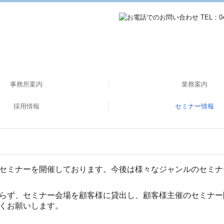
事務所案内
業務案内
採用情報
社会福祉法人の皆様
医療関係の皆様へ
公益法人の皆様へ
企業のDX化支援
相続・事業承継
セミナー情報
税務・会計
データで見る森下会計
職員インタビュー
応募フォーム
募集要項
過去のセミナー
セミナーを開催しております。今後は様々なジャンルのセミナ
らず、セミナー会場を顧客様に貸出し、顧客様主催のセミナー
くお願いします。