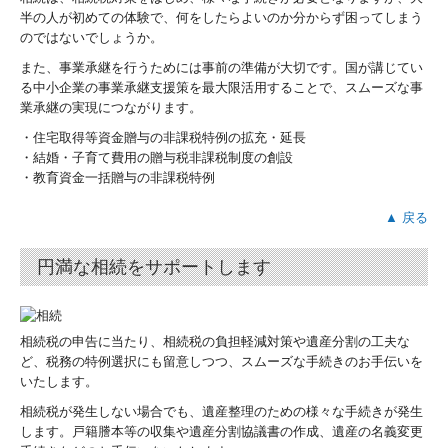
半の人が初めての体験で、何をしたらよいのか分からず困ってしまう
料金案内
のではないでしょうか。
また、事業承継を行うためには事前の準備が大切です。国が講じてい
事務所通信
る中小企業の事業承継支援策を最大限活用することで、スムーズな事
業承継の実現につながります。
採用情報
・住宅取得等資金贈与の非課税特例の拡充・延長
・結婚・子育て費用の贈与税非課税制度の創設
職員インタビュー
・教育資金一括贈与の非課税特例
データで見る森下会計
▲ 戻る
募集要項
円満な相続をサポートします
応募フォーム
セミナー情報
相続税の申告に当たり、相続税の負担軽減対策や遺産分割の工夫な
ど、税務の特例選択にも留意しつつ、スムーズな手続きのお手伝いを
過去のセミナー
いたします。
相続税が発生しない場合でも、遺産整理のための様々な手続きが発生
お問い合わせ
します。戸籍謄本等の収集や遺産分割協議書の作成、遺産の名義変更