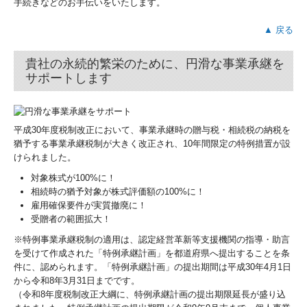
手続きなどのお手伝いをいたします。
▲ 戻る
貴社の永続的繁栄のために、円滑な事業承継を
サポートします
平成30年度税制改正において、事業承継時の贈与税・相続税の納税を
猶予する事業承継税制が大きく改正され、10年間限定の特例措置が設
けられました。
対象株式が100%に！
相続時の猶予対象が株式評価額の100%に！
雇用確保要件が実質撤廃に！
受贈者の範囲拡大！
※特例事業承継税制の適用は、認定経営革新等支援機関の指導・助言
を受けて作成された「特例承継計画」を都道府県へ提出することを条
件に、認められます。「特例承継計画」の提出期間は平成30年4月1日
から令和8年3月31日までです。
（令和8年度税制改正大綱に、特例承継計画の提出期限延長が盛り込