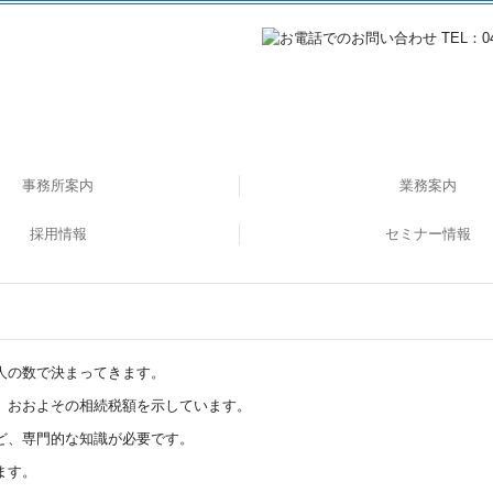
事務所案内
業務案内
採用情報
社会福祉法人の皆様
医療関係の皆様へ
公益法人の皆様へ
企業のDX化支援
相続・事業承継
セミナー情報
税務・会計
データで見る森下会計
職員インタビュー
応募フォーム
募集要項
過去のセミナー
人の数で決まってきます。
、おおよその相続税額を示しています。
ど、専門的な知識が必要です。
ます。