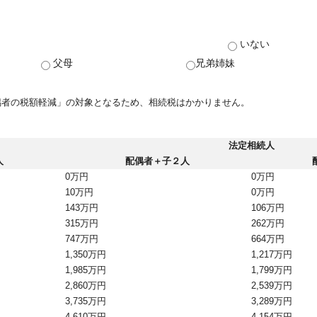
いない
父母
兄弟姉妹
偶者の税額軽減」の対象となるため、相続税はかかりません。
法定相続人
人
配偶者＋子２人
0万円
0万円
10万円
0万円
143万円
106万円
315万円
262万円
747万円
664万円
1,350万円
1,217万円
1,985万円
1,799万円
2,860万円
2,539万円
3,735万円
3,289万円
4,610万円
4,154万円