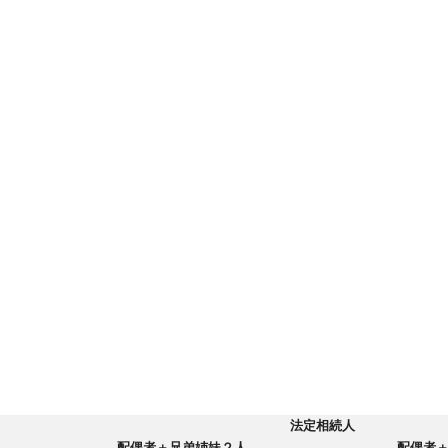
法定相続人
配偶者＋兄弟姉妹２人
配偶者