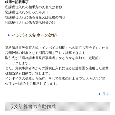
帳簿の記載事項
①課税仕入れの相手方の氏名又は名称
②課税仕入れを行った年月日
③課税仕入れに係る資産又は役務の内容
④課税仕入れに係る支払対価の額
インボイス制度への対応
適格請求書等保存方式（インボイス制度）への対応も万全です。仕入
税額控除の対象となる消費税額を正しく計算できます。
取引先が「適格請求書発行事業者」かどうかを自動で、定期的に
チェックします。
また、免税事業者等からの課税仕入れに係る経過措置を適用した消費
税相当額も自動で計算します。
インボイスの受取から保存、そして仕訳の計上まで“かんたん”に“安
心”した仕組みをご用意してします。
▲ 戻る
収支計算書の自動作成