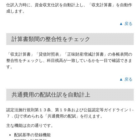
仕訳入力時に、資金収支仕訳を自動計上し、「収支計算書」を自動作
成します。
▲ 戻る
計算書類間の整合性をチェック
「収支計算書」「貸借対照表」「正味財産増減計算書」の各帳表間の
整合性をチェックし、科目残高が一致しているかを一目で確認できま
す。
▲ 戻る
共通費用の配賦仕訳を自動計上
認定法施行規則第１３条、第１９条および公益認定等ガイドラインⅠ-
７．(1)で求められる「共通費用の配賦」を行えます。
主な機能は次の通りです。
配賦基準の登録機能