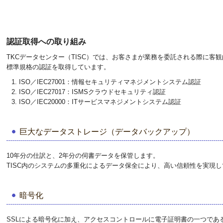
認証取得への取り組み
TKCデータセンター（TISC）では、お客さまが業務を委託される際に客観
標準規格の認証を取得しています。
ISO／IEC27001：情報セキュリティマネジメントシステム認証
ISO／IEC27017：ISMSクラウドセキュリティ認証
ISO／IEC20000：ITサービスマネジメントシステム認証
巨大なデータストレージ（データバックアップ）
10年分の仕訳と、2年分の伺書データを保管します。
TISC内のシステムの多重化によるデータ保全により、高い信頼性を実現
暗号化
SSLによる暗号化に加え、アクセスコントロールに電子証明書の一つであ