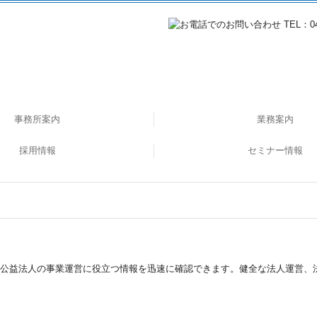
事務所案内
業務案内
採用情報
社会福祉法人の皆様
医療関係の皆様へ
公益法人の皆様へ
企業のDX化支援
相続・事業承継
セミナー情報
税務・会計
データで見る森下会計
職員インタビュー
応募フォーム
募集要項
過去のセミナー
し、公益法人の事業運営に役立つ情報を迅速に確認できます。健全な法人運営、