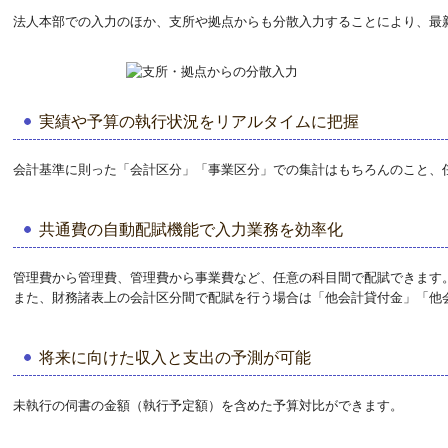
法人本部での入力のほか、支所や拠点からも分散入力することにより、最
実績や予算の執行状況をリアルタイムに把握
会計基準に則った「会計区分」「事業区分」での集計はもちろんのこと、
共通費の自動配賦機能で入力業務を効率化
管理費から管理費、管理費から事業費など、任意の科目間で配賦できます
また、財務諸表上の会計区分間で配賦を行う場合は「他会計貸付金」「他
将来に向けた収入と支出の予測が可能
未執行の伺書の金額（執行予定額）を含めた予算対比ができます。