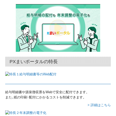
料金案内
事務所通信
採用情報
職員インタビュー
データで見る森下会計
PXまいポータルの特長
募集要項
応募フォーム
セミナー情報
給与明細書や源泉徴収票をWebで安全に配付できます。
過去のセミナー
また､紙の印刷･配付にかかるコストを削減できます。
> 詳細はこちら
お問い合わせ